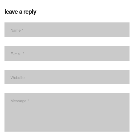
leave a reply