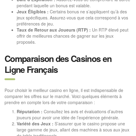
pendant laquelle un bonus est valable.
Jeux Éligibles :
Certains bonus ne s’appliquent qu’à des
jeux spécifiques. Assurez-vous que cela correspond à vos
préférences de jeu.
Taux de Retour aux Joueurs (RTP) :
Un RTP élevé peut
offrir de meilleures chances de gagner sur les jeux
proposés.
Comparaison des Casinos en
Ligne Français
Pour choisir le meilleur casino en ligne, il est indispensable de
comparer les offres sur le marché. Voici quelques éléments à
prendre en compte lors de votre comparaison :
Réputation :
Consultez les avis et évaluations d’autres
joueurs pour avoir une idée de l’expérience générale.
Variété des Jeux :
S’assurer que le casino propose une
large gamme de jeux, allant des machines à sous aux jeux
de table traditionnels.