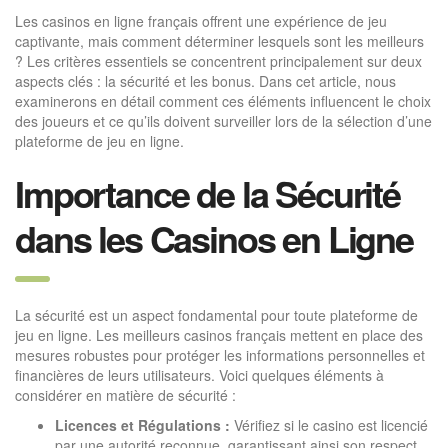
Les casinos en ligne français offrent une expérience de jeu
captivante, mais comment déterminer lesquels sont les meilleurs
? Les critères essentiels se concentrent principalement sur deux
aspects clés : la sécurité et les bonus. Dans cet article, nous
examinerons en détail comment ces éléments influencent le choix
des joueurs et ce qu’ils doivent surveiller lors de la sélection d’une
plateforme de jeu en ligne.
Importance de la Sécurité
dans les Casinos en Ligne
La sécurité est un aspect fondamental pour toute plateforme de
jeu en ligne. Les meilleurs casinos français mettent en place des
mesures robustes pour protéger les informations personnelles et
financières de leurs utilisateurs. Voici quelques éléments à
considérer en matière de sécurité :
Licences et Régulations :
Vérifiez si le casino est licencié
par une autorité reconnue, garantissant ainsi son respect