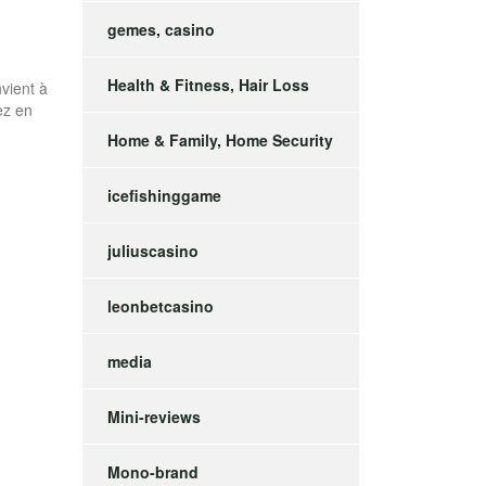
gemes, casino
Health & Fitness, Hair Loss
vient à
ez en
Home & Family, Home Security
icefishinggame
juliuscasino
leonbetcasino
media
Mini-reviews
Mono-brand