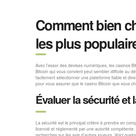
Comment bien cho
les plus populair
Avec l’essor des devises numériques, les casinos Bi
Bitcoin qui vous convient peut sembler difficile au 
facilement sélectionner une plateforme fiable et dive
pour vous assurer que le casino Bitcoin que vous choi
Évaluer la sécurité et
La sécurité est le principal critère à prendre en compt
licencié et réglementé par une autorité compétente.
recherches sur les avis d’autres joueurs. Voici quelq