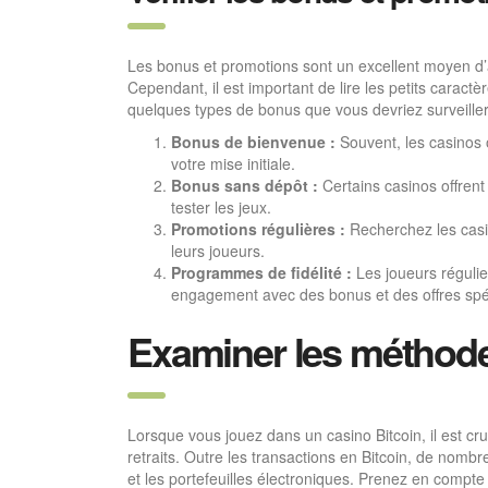
Les bonus et promotions sont un excellent moyen d’
Cependant, il est important de lire les petits caract
quelques types de bonus que vous devriez surveiller
Bonus de bienvenue :
Souvent, les casinos o
votre mise initiale.
Bonus sans dépôt :
Certains casinos offrent
tester les jeux.
Promotions régulières :
Recherchez les casi
leurs joueurs.
Programmes de fidélité :
Les joueurs régulie
engagement avec des bonus et des offres spé
Examiner les méthod
Lorsque vous jouez dans un casino Bitcoin, il est cr
retraits. Outre les transactions en Bitcoin, de nom
et les portefeuilles électroniques. Prenez en compte