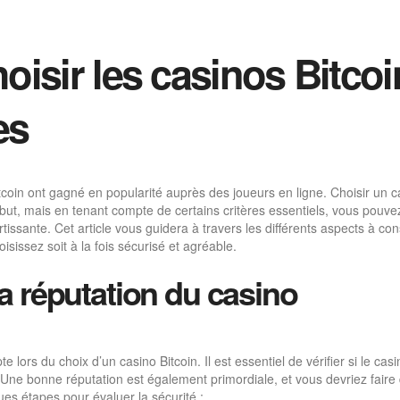
isir les casinos Bitcoi
es
tcoin ont gagné en popularité auprès des joueurs en ligne. Choisir un c
début, mais en tenant compte de certains critères essentiels, vous pouve
rtissante. Cet article vous guidera à travers les différents aspects à co
sissez soit à la fois sécurisé et agréable.
 la réputation du casino
e lors du choix d’un casino Bitcoin. Il est essentiel de vérifier si le casi
 Une bonne réputation est également primordiale, et vous devriez faire
ues étapes pour évaluer la sécurité :