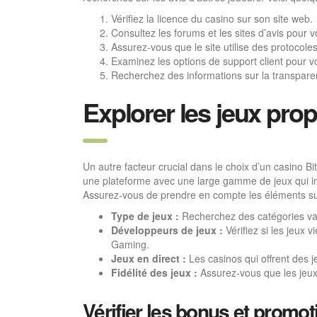
Vérifiez la licence du casino sur son site web.
Consultez les forums et les sites d’avis pour v
Assurez-vous que le site utilise des protoco
Examinez les options de support client pour vo
Recherchez des informations sur la transparen
Explorer les jeux pro
Un autre facteur crucial dans le choix d’un casino Bi
une plateforme avec une large gamme de jeux qui in
Assurez-vous de prendre en compte les éléments su
Type de jeux :
Recherchez des catégories vari
Développeurs de jeux :
Vérifiez si les jeux
Gaming.
Jeux en direct :
Les casinos qui offrent des 
Fidélité des jeux :
Assurez-vous que les jeux s
Vérifier les bonus et promot