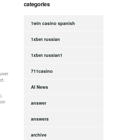
categories
1win casino spanish
1xbet russian
1xbet russian1
711casino
ouver
ct.
AI News
c.
ion
answer
answers
archive