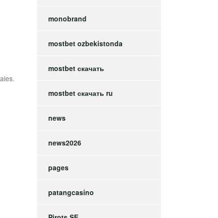
monobrand
mostbet ozbekistonda
mostbet скачать
aies.
mostbet скачать ru
news
news2026
pages
patangcasino
Pirots SE