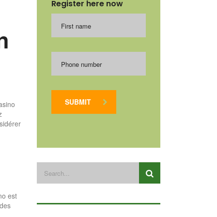
Register here now
n
SUBMIT
asino
z
nsidérer
no est
 des