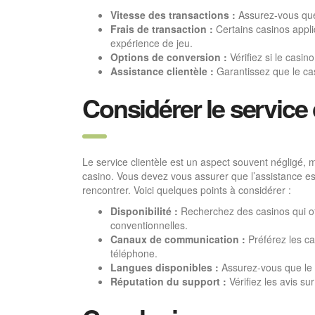
Vitesse des transactions :
Assurez-vous que 
Frais de transaction :
Certains casinos appliq
expérience de jeu.
Options de conversion :
Vérifiez si le casin
Assistance clientèle :
Garantissez que le cas
Considérer le service 
Le service clientèle est un aspect souvent négligé, 
casino. Vous devez vous assurer que l’assistance es
rencontrer. Voici quelques points à considérer :
Disponibilité :
Recherchez des casinos qui off
conventionnelles.
Canaux de communication :
Préférez les cas
téléphone.
Langues disponibles :
Assurez-vous que le s
Réputation du support :
Vérifiez les avis sur 