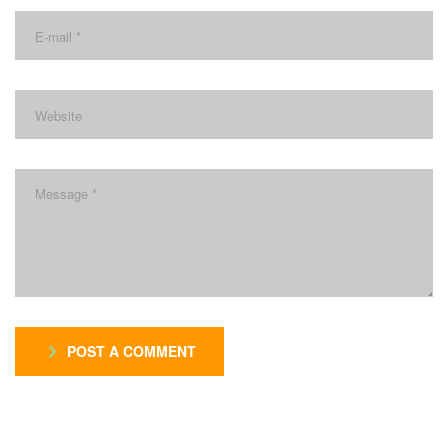
POST A COMMENT