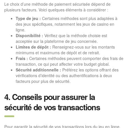
Le choix d’une méthode de paiement sécurisée dépend de
plusieurs facteurs. Voici quelques éléments à considérer :
Type de jeu :
Certaines méthodes sont plus adaptées à
des jeux spécifiques, notamment les jeux de casino en
ligne.
Disponibilité :
Vérifiez que la méthode choisie est
acceptée sur la plateforme de jeu concernée.
Limites de dépôt :
Renseignez-vous sur les montants
minimums et maximums de dépôt et de retrait.
Frais :
Certaines méthodes peuvent comporter des frais de
transaction, ce qui peut affecter votre budget global.
Sécurité additionnelle :
Préférez les options offrant des
vérifications d’identité ou des authentifications à deux
facteurs pour plus de sécurité.
4. Conseils pour assurer la
sécurité de vos transactions
Pour garantir la sécurité de vos transactions lors du jeu en ligne,