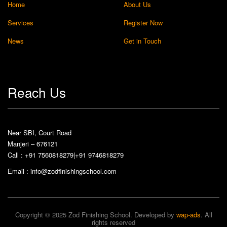
Home
About Us
Services
Register Now
News
Get in Touch
Reach Us
Near SBI, Court Road
Manjeri – 676121
Call : +91 7560818279|+91 9746818279
Email : info@zodfinishingschool.com
Copyright © 2025 Zod Finishing School. Developed by
wap-ads
. All
rights reserved