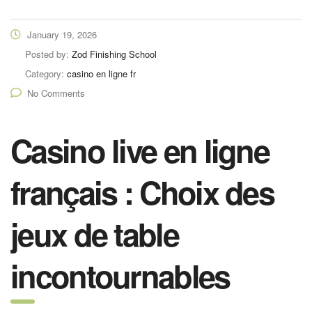
January 19, 2026
Posted by:
Zod Finishing School
Category:
casino en ligne fr
No Comments
Casino live en ligne
français : Choix des
jeux de table
incontournables