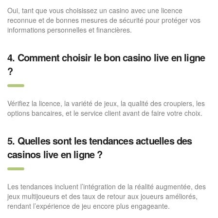
Oui, tant que vous choisissez un casino avec une licence
reconnue et de bonnes mesures de sécurité pour protéger vos
informations personnelles et financières.
4. Comment choisir le bon casino live en ligne
?
Vérifiez la licence, la variété de jeux, la qualité des croupiers, les
options bancaires, et le service client avant de faire votre choix.
5. Quelles sont les tendances actuelles des
casinos live en ligne ?
Les tendances incluent l’intégration de la réalité augmentée, des
jeux multijoueurs et des taux de retour aux joueurs améliorés,
rendant l’expérience de jeu encore plus engageante.