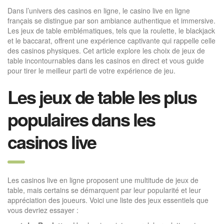
Dans l’univers des casinos en ligne, le casino live en ligne
français se distingue par son ambiance authentique et immersive.
Les jeux de table emblématiques, tels que la roulette, le blackjack
et le baccarat, offrent une expérience captivante qui rappelle celle
des casinos physiques. Cet article explore les choix de jeux de
table incontournables dans les casinos en direct et vous guide
pour tirer le meilleur parti de votre expérience de jeu.
Les jeux de table les plus
populaires dans les
casinos live
Les casinos live en ligne proposent une multitude de jeux de
table, mais certains se démarquent par leur popularité et leur
appréciation des joueurs. Voici une liste des jeux essentiels que
vous devriez essayer :