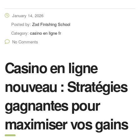
January 14, 2026
Posted by:
Zod Finishing School
Category:
casino en ligne fr
No Comments
Casino en ligne
nouveau : Stratégies
gagnantes pour
maximiser vos gains