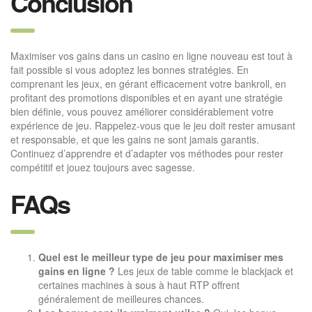
Conclusion
Maximiser vos gains dans un casino en ligne nouveau est tout à
fait possible si vous adoptez les bonnes stratégies. En
comprenant les jeux, en gérant efficacement votre bankroll, en
profitant des promotions disponibles et en ayant une stratégie
bien définie, vous pouvez améliorer considérablement votre
expérience de jeu. Rappelez-vous que le jeu doit rester amusant
et responsable, et que les gains ne sont jamais garantis.
Continuez d’apprendre et d’adapter vos méthodes pour rester
compétitif et jouez toujours avec sagesse.
FAQs
Quel est le meilleur type de jeu pour maximiser mes
gains en ligne ?
Les jeux de table comme le blackjack et
certaines machines à sous à haut RTP offrent
généralement de meilleures chances.